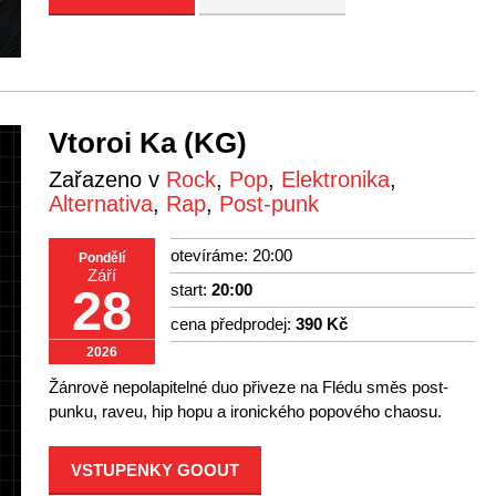
Vtoroi Ka (KG)
Zařazeno v
Rock
,
Pop
,
Elektronika
,
Alternativa
,
Rap
,
Post-punk
otevíráme: 20:00
Pondělí
Září
start:
20:00
28
cena předprodej:
390 Kč
2026
Žánrově nepolapitelné duo přiveze na Flédu směs post-
punku, raveu, hip hopu a ironického popového chaosu.
VSTUPENKY GOOUT