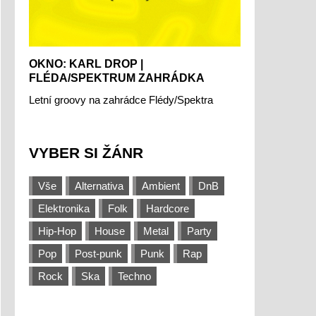
OKNO: KARL DROP |
FLÉDA/SPEKTRUM ZAHRÁDKA
Letní groovy na zahrádce Flédy/Spektra
VYBER SI ŽÁNR
Vše
Alternativa
Ambient
DnB
Elektronika
Folk
Hardcore
Hip-Hop
House
Metal
Party
Pop
Post-punk
Punk
Rap
Rock
Ska
Techno