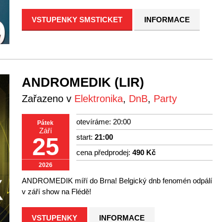
VSTUPENKY SMSTICKET
INFORMACE
ANDROMEDIK (LIR)
Zařazeno v
Elektronika
,
DnB
,
Party
otevíráme: 20:00
Pátek
Září
start:
21:00
25
cena předprodej:
490 Kč
2026
ANDROMEDIK míří do Brna! Belgický dnb fenomén odpálí
v září show na Flédě!
VSTUPENKY
INFORMACE