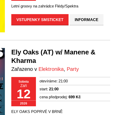
Letní groovy na zahrádce Flédy/Spektra
VSTUPENKY SMSTICKET
INFORMACE
Ely Oaks (AT) w/ Manene &
Kharma
Zařazeno v
Elektronika
,
Party
otevíráme: 21:00
Sobota
Září
start:
21:00
12
cena předprodej:
699 Kč
2026
ELY OAKS POPRVÉ V BRNĚ