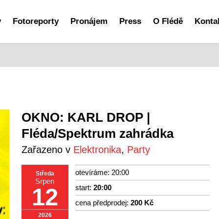
y
Fotoreporty
Pronájem
Press
O Flédě
Konta
OKNO: KARL DROP |
Fléda/Spektrum zahrádka
Zařazeno v
Elektronika
,
Party
otevíráme: 20:00
Středa
Srpen
start:
20:00
12
cena předprodej:
200 Kč
2026