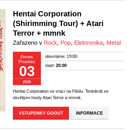
Hentai Corporation
(Shirimming Tour) + Atari
Terror + mmnk
Zařazeno v
Rock
,
Pop
,
Elektronika
,
Metal
otevíráme: 19:00
Čtvrtek
Prosinec
start:
20:00
03
2026
Hentai Corporation se vrací na Flédu. Tentokrát se
skvělými hosty Atari Terror a mmnk.
VSTUPENKY GOOUT
INFORMACE