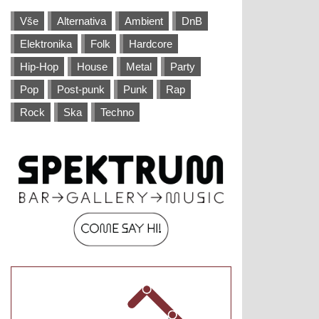
Vše
Alternativa
Ambient
DnB
Elektronika
Folk
Hardcore
Hip-Hop
House
Metal
Party
Pop
Post-punk
Punk
Rap
Rock
Ska
Techno