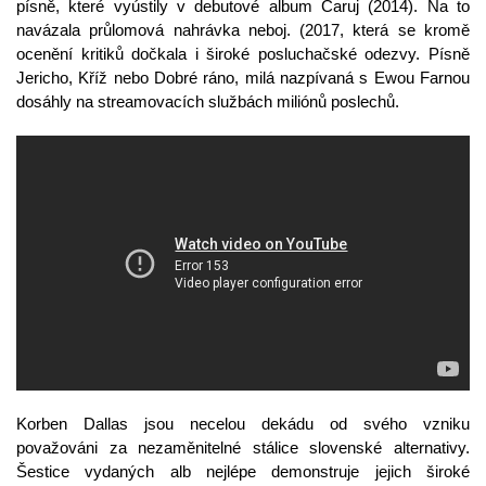
písně, které vyústily v debutové album Čaruj (2014). Na to
navázala průlomová nahrávka neboj. (2017, která se kromě
ocenění kritiků dočkala i široké posluchačské odezvy. Písně
Jericho, Kříž nebo Dobré ráno, milá nazpívaná s Ewou Farnou
dosáhly na streamovacích službách miliónů poslechů.
Korben Dallas jsou necelou dekádu od svého vzniku
považováni za nezaměnitelné stálice slovenské alternativy.
Šestice vydaných alb nejlépe demonstruje jejich široké