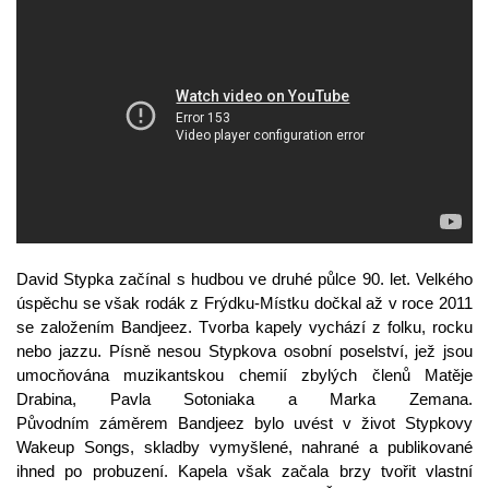
David Stypka začínal s hudbou ve druhé půlce 90. let. Velkého
úspěchu se však rodák z Frýdku-Místku dočkal až v roce 2011
se založením Bandjeez. Tvorba kapely vychází z folku, rocku
nebo jazzu. Písně nesou Stypkova osobní poselství, jež jsou
umocňována muzikantskou chemií zbylých členů Matěje
Drabina, Pavla Sotoniaka a Marka Zemana.
Původním záměrem Bandjeez bylo uvést v život Stypkovy
Wakeup Songs, skladby vymyšlené, nahrané a publikované
ihned po probuzení. Kapela však začala brzy tvořit vlastní