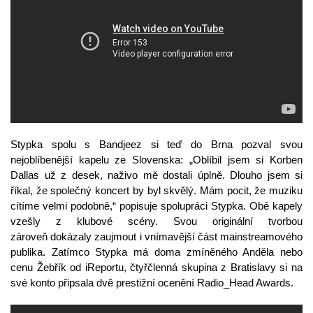
Stypka spolu s Bandjeez si teď do Brna pozval svou
nejoblíbenější kapelu ze Slovenska: „Oblíbil jsem si Korben
Dallas už z desek, naživo mě dostali úplně. Dlouho jsem si
říkal, že společný koncert by byl skvělý. Mám pocit, že muziku
cítíme velmi podobně,“ popisuje spolupráci Stypka. Obě kapely
vzešly z klubové scény. Svou originální tvorbou
zároveň dokázaly zaujmout i vnímavější část mainstreamového
publika. Zatímco Stypka má doma zmíněného Anděla nebo
cenu Žebřík od iReportu, čtyřčlenná skupina z Bratislavy si na
své konto připsala dvě prestižní ocenění Radio_Head Awards.