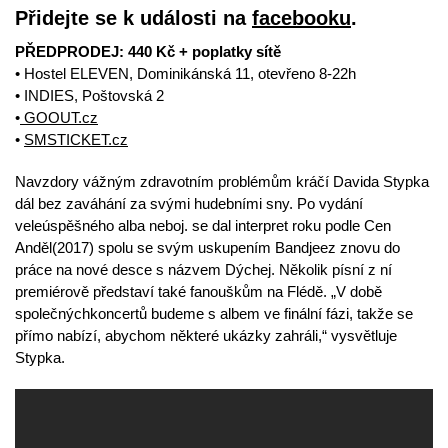
Přidejte se k události na
facebooku
.
PŘEDPRODEJ: 440 Kč + poplatky sítě
• Hostel ELEVEN, Dominikánská 11, otevřeno 8-22h
• INDIES, Poštovská 2
•
GOOUT.cz
•
SMSTICKET.cz
Navzdory vážným zdravotním problémům kráčí Davida Stypka
dál bez zaváhání za svými hudebními sny. Po vydání
veleúspěšného alba neboj. se dal interpret roku podle Cen
Anděl(2017) spolu se svým uskupením Bandjeez znovu do
práce na nové desce s názvem Dýchej. Několik písní z ní
premiérově představí také fanouškům na Flédě. „V době
společnýchkoncertů budeme s albem ve finální fázi, takže se
přímo nabízí, abychom některé ukázky zahráli,“ vysvětluje
Stypka.