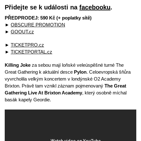
Přidejte se k události na
facebooku
.
PŘEDPRODEJ: 590 Kč (+ poplatky sítě)
►
OBSCURE PROMOTION
►
GOOUT.cz
►
TICKETPRO.cz
►
TICKETPORTAL.cz
Killing Joke
za sebou mají loňské veleúspěšné turné The
Great Gathering k aktuální desce
Pylon
. Celoevropská šňůra
vyvrcholila velkým koncertem v londýnské O2 Academy
Brixton. Právě tam vznikl záznam pojmenovaný
The Great
Gathering Live At Brixton Academy
, který osobně míchal
basák kapely Geordie.