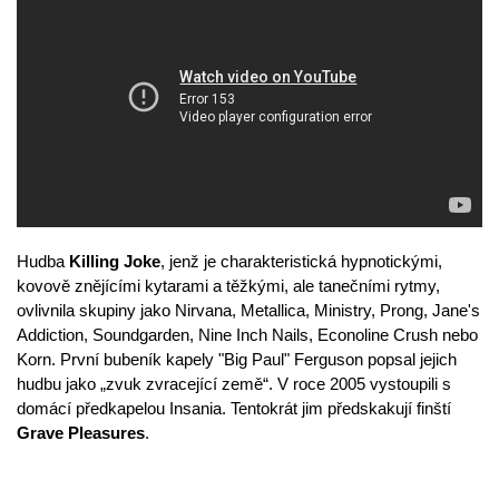
Hudba
Killing Joke
, jenž je charakteristická hypnotickými,
kovově znějícími kytarami a těžkými, ale tanečními rytmy,
ovlivnila skupiny jako Nirvana, Metallica, Ministry, Prong, Jane's
Addiction, Soundgarden, Nine Inch Nails, Econoline Crush nebo
Korn. První bubeník kapely "Big Paul" Ferguson popsal jejich
hudbu jako „zvuk zvracející země“. V roce 2005 vystoupili s
domácí předkapelou Insania. Tentokrát jim předskakují finští
Grave Pleasures
.