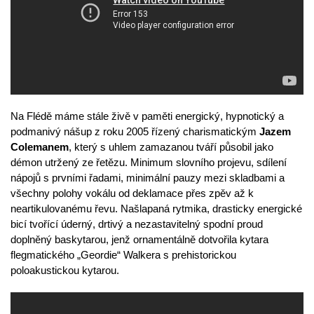
Na Flédě máme stále živě v paměti energický, hypnotický a
podmanivý nášup z roku 2005 řízený charismatickým
Jazem
Colemanem
, který s uhlem zamazanou tváří působil jako
démon utržený ze řetězu. Minimum slovního projevu, sdílení
nápojů s prvními řadami, minimální pauzy mezi skladbami a
všechny polohy vokálu od deklamace přes zpěv až k
neartikulovanému řevu. Našlapaná rytmika, drasticky energické
bicí tvořící úderný, drtivý a nezastavitelný spodní proud
doplněný baskytarou, jenž ornamentálně dotvořila kytara
flegmatického „Geordie“ Walkera s prehistorickou
poloakustickou kytarou.