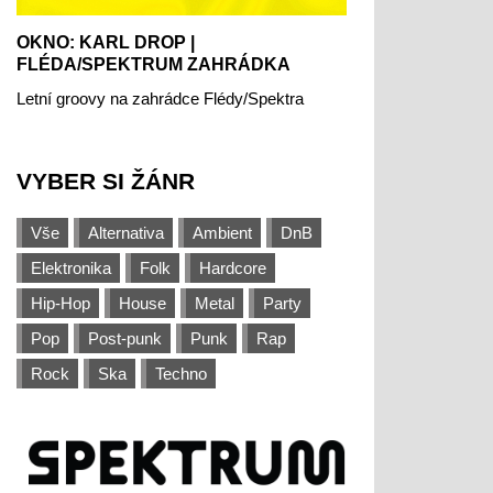
OKNO: KARL DROP |
FLÉDA/SPEKTRUM ZAHRÁDKA
Letní groovy na zahrádce Flédy/Spektra
VYBER SI ŽÁNR
Vše
Alternativa
Ambient
DnB
Elektronika
Folk
Hardcore
Hip-Hop
House
Metal
Party
Pop
Post-punk
Punk
Rap
Rock
Ska
Techno