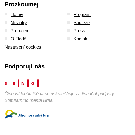
Prozkoumej
Home
Program
Novinky
Soutěže
Pronájem
Press
O Flédě
Kontakt
Nastavení cookies
Podporují nás
Činnost klubu Fléda se uskutečňuje za finanční podpory
Statutárního města Brna.