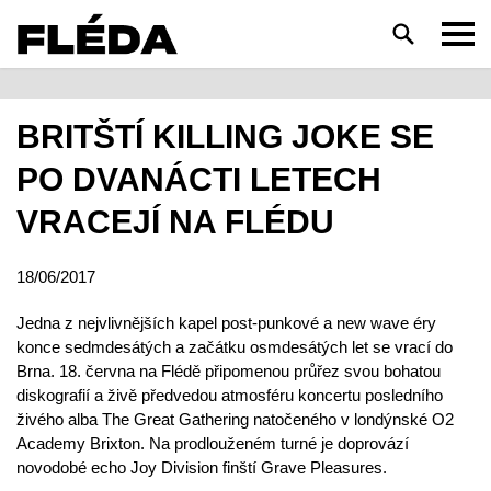
HLEDAT
BRITŠTÍ KILLING JOKE SE
PO DVANÁCTI LETECH
VRACEJÍ NA FLÉDU
18/06/2017
Jedna z nejvlivnějších kapel post-punkové a new wave éry
konce sedmdesátých a začátku osmdesátých let se vrací do
Brna. 18. června na Flédě připomenou průřez svou bohatou
diskografií a živě předvedou atmosféru koncertu posledního
živého alba The Great Gathering natočeného v londýnské O2
Academy Brixton. Na prodlouženém turné je doprovází
novodobé echo Joy Division finští Grave Pleasures.