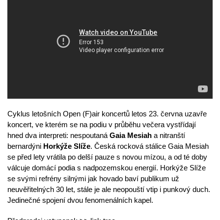
Cyklus letošních Open (F)air koncertů letos 23. června uzavře
koncert, ve kterém se na podiu v průběhu večera vystřídají
hned dva interpreti: nespoutaná
Gaia Mesiah
a nitranští
bernardýni
Horkýže Slíže
. Česká rocková stálice Gaia Mesiah
se před lety vrátila po delší pauze s novou mízou, a od té doby
válcuje domácí podia s nadpozemskou energií. Horkýže Slíže
se svými refrény silnými jak hovado baví publikum už
neuvěřitelných 30 let, stále je ale neopouští vtip i punkový duch.
Jedinečné spojení dvou fenomenálních kapel.