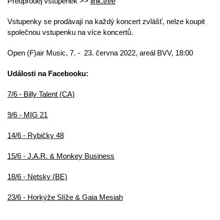
Předprodej vstupenek >>
link.tree
Vstupenky se prodávají na každý koncert zvlášť, nelze koupit
společnou vstupenku na více koncertů.
Open (F)air Music, 7. - 23. června 2022, areál BVV, 18:00
Události na Facebooku:
7/6 - Billy Talent (CA)
9/6 - MIG 21
14/6 - Rybičky 48
15/6 - J.A.R. & Monkey Business
18/6 - Netsky (BE)
23/6 - Horkýže Slíže & Gaia Mesiah