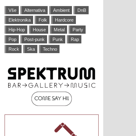
Vše
Alternativa
Ambient
DnB
Elektronika
Folk
Hardcore
Hip-Hop
House
Metal
Party
Pop
Post-punk
Punk
Rap
Rock
Ska
Techno