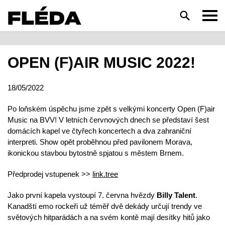
HLEDAT
OPEN (F)AIR MUSIC 2022!
18/05/2022
Po loňském úspěchu jsme zpět s velkými koncerty Open (F)air
Music na BVV! V letních červnových dnech se představí šest
domácích kapel ve čtyřech koncertech a dva zahraniční
interpreti. Show opět proběhnou před pavilonem Morava,
ikonickou stavbou bytostně spjatou s městem Brnem.
Předprodej vstupenek >>
link.tree
Jako první kapela vystoupí 7. června hvězdy
Billy Talent
.
Kanadští emo rockeři už téměř dvě dekády určují trendy ve
světových hitparádách a na svém kontě mají desítky hitů jako