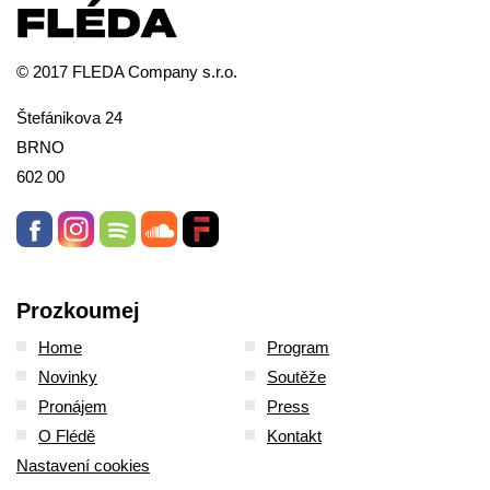
© 2017 FLEDA Company s.r.o.
Štefánikova 24
BRNO
602 00
Prozkoumej
Home
Program
Novinky
Soutěže
Pronájem
Press
O Flédě
Kontakt
Nastavení cookies