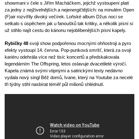
showmani v čele s Jiřím Macháčkem, jejichž vystoupení platí
za jedny z nejživelnějších a nejenergičtějších: na minulém Open
(F)air rozvířily divoký večírek. Loňské album Džus noci se
setkalo s úspěchem jak u fanoušků tak kritiky, a několik písní si
už stihlo najít cestu do kánonu nejoblíbenějších písní kapely.
Rybičky 48
svoji show podpořenou
mocnými ohňostroji a pyro
efekty vystoupí 14. června. Pop-punková smršť, která za svoji
kariéru odehrála více než tisíc koncertů a předskakovala
legendárním The Offspring, letos oslavuje dvacetileté výročí.
Kapela
známá svými
vtipnými
a satirickými texty nedávno
vydala nový singl Běž domů, Ivane, který na Youtube za necelé
tři týdny
stihl nasbírat téměř půl milionů shlédnutí.