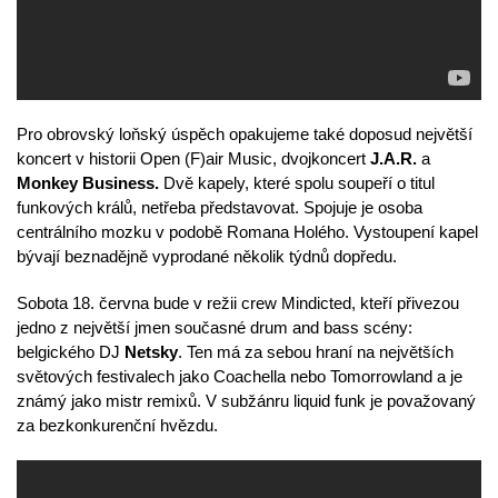
Pro obrovský loňský úspěch opakujeme také doposud největší
koncert v historii Open (F)air Music, dvojkoncert
J.A.R.
a
Monkey Business.
Dvě kapely, které spolu soupeří o titul
funkových králů, netřeba představovat. Spojuje je osoba
centrálního mozku v podobě Romana Holého. Vystoupení kapel
bývají beznadějně vyprodané několik týdnů dopředu.
Sobota 18. června bude v režii crew Mindicted, kteří přivezou
jedno z největší jmen současné drum and bass scény:
belgického DJ
Netsky
. Ten má za sebou hraní na největších
světových festivalech jako Coachella nebo Tomorrowland a je
známý jako mistr remixů. V subžánru liquid funk je považovaný
za bezkonkurenční hvězdu.