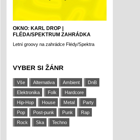
OKNO: KARL DROP |
FLÉDA/SPEKTRUM ZAHRÁDKA
Letní groovy na zahrádce Flédy/Spektra
VYBER SI ŽÁNR
Vše
Alternativa
Ambient
DnB
Elektronika
Folk
Hardcore
Hip-Hop
House
Metal
Party
Pop
Post-punk
Punk
Rap
Rock
Ska
Techno