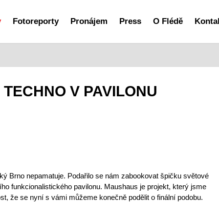
y
Fotoreporty
Pronájem
Press
O Flédě
Konta
 TECHNO V PAVILONU
jaký Brno nepamatuje. Podařilo se nám zabookovat špičku světové
ího funkcionalistického pavilonu. Maushaus je projekt, který jsme
st, že se nyní s vámi můžeme konečně podělit o finální podobu.