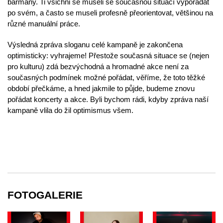
barmany. Ti všichni se museli se současnou situací vypořádat
po svém, a často se museli profesně přeorientovat, většinou na
různé manuální práce.
Výsledná zpráva sloganu celé kampaně je zakončena
optimisticky: vyhrajeme! Přestože současná situace se (nejen
pro kulturu) zdá bezvýchodná a hromadné akce není za
současných podmínek možné pořádat, věříme, že toto těžké
období přečkáme, a hned jakmile to půjde, budeme znovu
pořádat koncerty a akce. Byli bychom rádi, kdyby zpráva naší
kampaně vlila do žil optimismus všem.
FOTOGALERIE