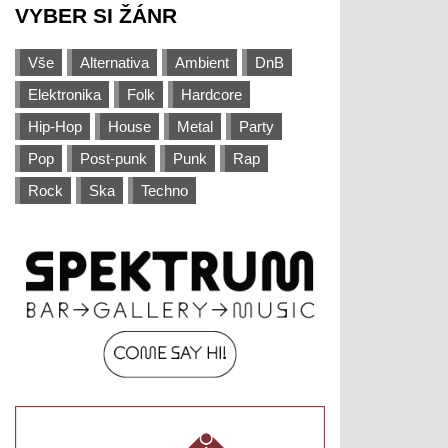
VYBER SI ŽÁNR
Vše
Alternativa
Ambient
DnB
Elektronika
Folk
Hardcore
Hip-Hop
House
Metal
Party
Pop
Post-punk
Punk
Rap
Rock
Ska
Techno