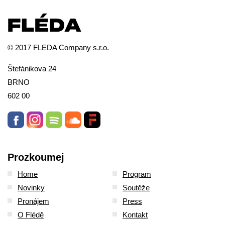
© 2017 FLEDA Company s.r.o.
Štefánikova 24
BRNO
602 00
Prozkoumej
Home
Program
Novinky
Soutěže
Pronájem
Press
O Flédě
Kontakt