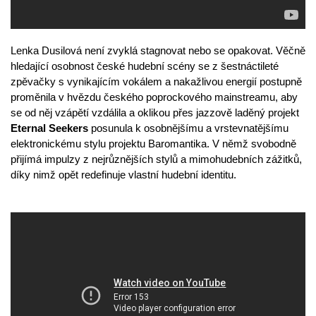
Lenka Dusilová není zvyklá stagnovat nebo se opakovat. Věčně
hledající osobnost české hudební scény se z šestnáctileté
zpěvačky s vynikajícím vokálem a nakažlivou energií postupně
proměnila v hvězdu českého poprockového mainstreamu, aby
se od něj vzápětí vzdálila a oklikou přes jazzově laděný projekt
Eternal Seekers
posunula k osobnějšímu a vrstevnatějšímu
elektronickému stylu projektu Baromantika. V němž svobodně
přijímá impulzy z nejrůznějších stylů a mimohudebních zážitků,
díky nimž opět redefinuje vlastní hudební identitu.