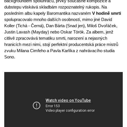
backgroundem spoluhráčů, prvky současné kompozice a
dubstepu vtiskává skladbám rozpoznatelný rukopis. Na
posledním albu kapely Baromantika nazvaném
V hodině smrti
spolupracovalo mnoho dalších osobností, mimo jiné David
Koller (Tichá - Černá), Dan Bárta (Snad jen), Miloš Dvořáček,
Justin Lavash (Mayday) nebo Oskar Török. Za albem, jenž
citlivě zpracovává tematiku smrti, narození a nejasných
hranicích mezi nimi, stojí perfektní producentská práce mistrů
zvuku Milana Cimfeho a Pavla Karlíka z nahrávacího studia
Sono.