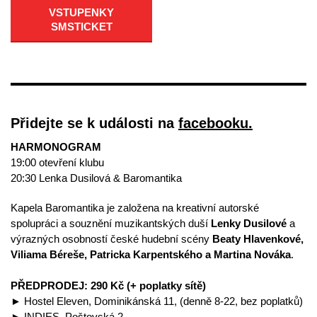
VSTUPENKY
SMSTICKET
Přidejte se k události na
facebooku.
HARMONOGRAM
19:00 otevření klubu
20:30 Lenka Dusilová & Baromantika
Kapela Baromantika je založena na kreativní autorské
spolupráci a souznění muzikantských duší
Lenky Dusilové
a
výrazných osobností české hudební scény
Beaty Hlavenkové,
Viliama Béreše, Patricka Karpentského a Martina Nováka
.
PŘEDPRODEJ: 290 Kč (+ poplatky sítě)
► Hostel Eleven, Dominikánská 11, (denně 8-22, bez poplatků)
► INDIES, Poštovská 2