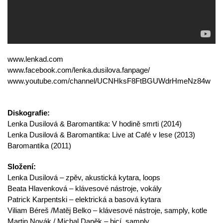
www.lenkad.com
www.facebook.com/lenka.dusilova.fanpage/
www.youtube.com/channel/UCNHksF8FtBGUWdrHmeNz84w
Diskografie:
Lenka Dusilová & Baromantika: V hodině smrti (2014)
Lenka Dusilová & Baromantika: Live at Café v lese (2013)
Baromantika (2011)
Složení:
Lenka Dusilová – zpěv, akustická kytara, loops
Beata Hlavenková – klávesové nástroje, vokály
Patrick Karpentski – elektrická a basová kytara
Viliam Béreš /Matěj Belko – klávesové nástroje, samply, kotle
Martin Novák / Michal Daněk – bicí, samply