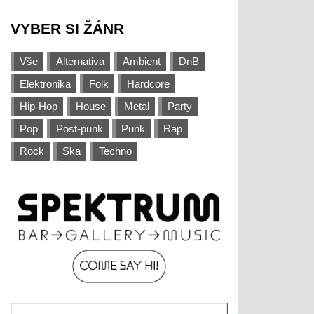
VYBER SI ŽÁNR
Vše
Alternativa
Ambient
DnB
Elektronika
Folk
Hardcore
Hip-Hop
House
Metal
Party
Pop
Post-punk
Punk
Rap
Rock
Ska
Techno