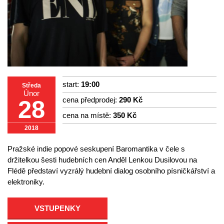
start:
19:00
Středa
Únor
cena předprodej:
290 Kč
28
cena na místě:
350 Kč
2018
Pražské indie popové seskupení Baromantika v čele s
držitelkou šesti hudebních cen Anděl Lenkou Dusilovou na
Flédě představí vyzrálý hudební dialog osobního písničkářství a
elektroniky.
VSTUPENKY