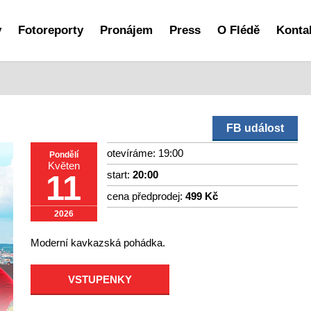
y
Fotoreporty
Pronájem
Press
O Flédě
Konta
FB událost
otevíráme: 19:00
Pondělí
Květen
start:
20:00
11
cena předprodej:
499 Kč
2026
Moderní kavkazská pohádka.
VSTUPENKY