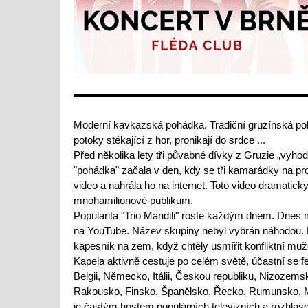
Moderní kavkazská pohádka. Tradiční gruzínská pol
potoky stékající z hor, pronikají do srdce ...
Před několika lety tři půvabné dívky z Gruzie „vyh
"pohádka" začala v den, kdy se tři kamarádky na proc
video a nahrála ho na internet. Toto video dramatic
mnohamilionové publikum.
Popularita "Trio Mandili" roste každým dnem. Dnes
na YouTube. Název skupiny nebyl vybrán náhodou. M
kapesník na zem, když chtěly usmířit konfliktní muž
Kapela aktivně cestuje po celém světě, účastní se fe
Belgii, Německo, Itálii, Českou republiku, Nizozemsk
Rakousko, Finsko, Španělsko, Řecko, Rumunsko, Mo
je častým hostem populárních televizních a rozhlaso