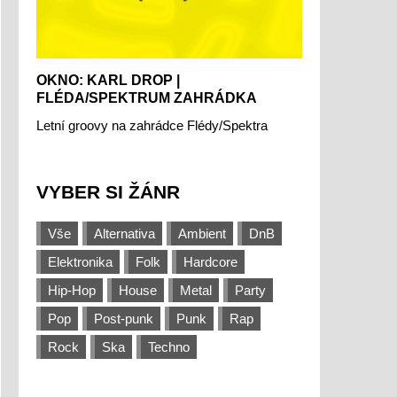
OKNO: KARL DROP |
FLÉDA/SPEKTRUM ZAHRÁDKA
Letní groovy na zahrádce Flédy/Spektra
VYBER SI ŽÁNR
Vše
Alternativa
Ambient
DnB
Elektronika
Folk
Hardcore
Hip-Hop
House
Metal
Party
Pop
Post-punk
Punk
Rap
Rock
Ska
Techno