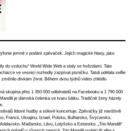
yfonie jemně v podání zpěvaček. Jejich magické hlasy, jako
odily do vzduchu“ World Wide Web a staly se hvězdami. Tato
házce ve vesnici rozhodly zazpívat písničku. Tatuli udělala selfie
ky změnilo dívkám život. Během dvou týdnů video zhlédlo
 má skupina přes 1 350 000 odběratelů na Facebooku a 1 790 000
andili je dámská čelenka ve tvaru šátku. Tradičně ženy házely
e.
stivalů lidové hudby a sólově koncertuje. Zpěvačky již navštívili
o, Francii, Ukrajinu, Izrael, Polsko, Bulharsko, Švýcarsko,
ldavsko, Maďarsko, Litvu, Lotyšsko a Estonsko. „Trio Mandili“
vých pořadů v různých zemích. Trio Mandili vydalo tři alba s