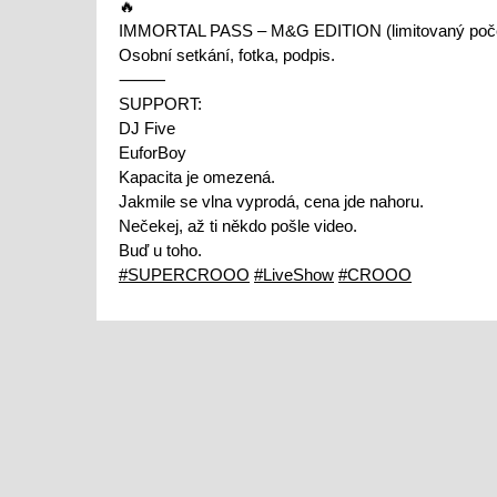
IMMORTAL PASS – M&G EDITION (limitovaný poč
Osobní setkání, fotka, podpis.
⸻
SUPPORT:
DJ Five
EuforBoy
Kapacita je omezená.
Jakmile se vlna vyprodá, cena jde nahoru.
Nečekej, až ti někdo pošle video.
Buď u toho.
#SUPERCROOO
#LiveShow
#CROOO