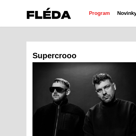
Program
Novink
Supercrooo