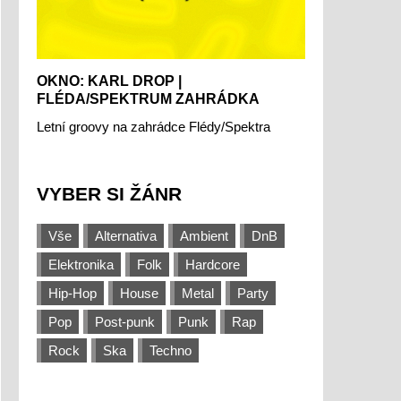
OKNO: KARL DROP |
FLÉDA/SPEKTRUM ZAHRÁDKA
Letní groovy na zahrádce Flédy/Spektra
VYBER SI ŽÁNR
Vše
Alternativa
Ambient
DnB
Elektronika
Folk
Hardcore
Hip-Hop
House
Metal
Party
Pop
Post-punk
Punk
Rap
Rock
Ska
Techno