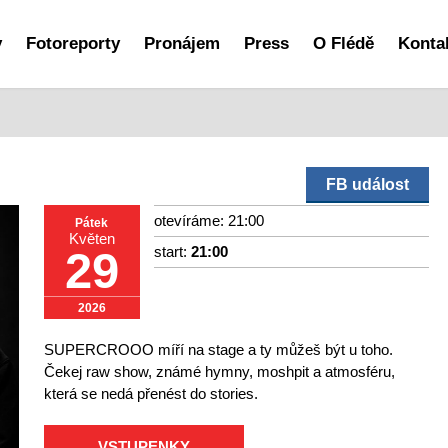
y
Fotoreporty
Pronájem
Press
O Flédě
Konta
FB událost
otevíráme: 21:00
Pátek
Květen
start:
21:00
29
2026
SUPERCROOO míří na stage a ty můžeš být u toho.
Čekej raw show, známé hymny, moshpit a atmosféru,
která se nedá přenést do stories.
VSTUPENKY