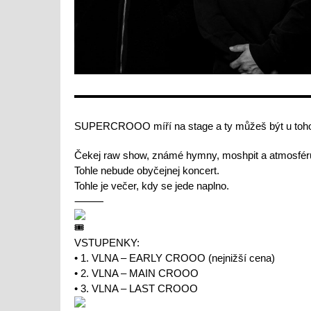
SUPERCROOO míří na stage a ty můžeš být u toh
Čekej raw show, známé hymny, moshpit a atmosféru,
Tohle nebude obyčejnej koncert.
Tohle je večer, kdy se jede naplno.
⸻
VSTUPENKY:
• 1. VLNA – EARLY CROOO (nejnižší cena)
• 2. VLNA – MAIN CROOO
• 3. VLNA – LAST CROOO