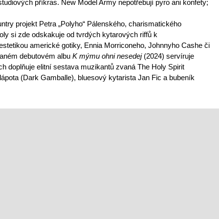
studiových příkras. New Model Army nepotřebují pyro ani konfety;
untry projekt Petra „Polyho“ Pálenského, charismatického
ly si zde odskakuje od tvrdých kytarových riffů k
stetikou americké gotiky, Ennia Morriconeho, Johnnyho Cashe či
vaném debutovém albu
K mýmu ohni nesedej
(2024) servíruje
ch doplňuje elitní sestava muzikantů zvaná The Holy Spirit
lápota (Dark Gamballe), bluesový kytarista Jan Fic a bubeník