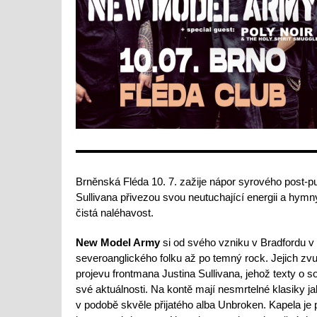
Brněnská Fléda 10. 7. zažije nápor syrového post-p
Sullivana přivezou svou neutuchající energii a hymn
čistá naléhavost.
New Model Army
si od svého vzniku v Bradfordu v 
severoanglického folku až po temný rock. Jejich zvu
projevu frontmana Justina Sullivana, jehož texty o so
své aktuálnosti. Na kontě mají nesmrtelné klasiky 
v podobě skvěle přijatého alba Unbroken. Kapela je