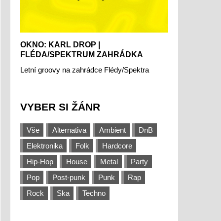
OKNO: KARL DROP |
FLÉDA/SPEKTRUM ZAHRÁDKA
Letní groovy na zahrádce Flédy/Spektra
VYBER SI ŽÁNR
Vše
Alternativa
Ambient
DnB
Elektronika
Folk
Hardcore
Hip-Hop
House
Metal
Party
Pop
Post-punk
Punk
Rap
Rock
Ska
Techno