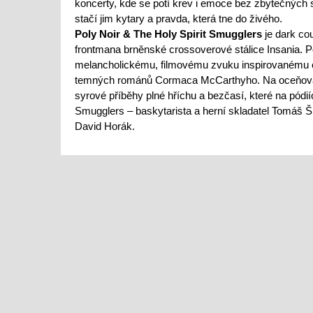
koncerty, kde se potí krev i emoce bez zbytečných 
stačí jim kytary a pravda, která tne do živého.
Poly Noir & The Holy Spirit Smugglers
je dark co
frontmana brněnské crossoverové stálice Insania. Po
melancholickému, filmovému zvuku inspirovanému e
temných románů Cormaca McCarthyho. Na oceňo
syrové příběhy plné hříchu a bezčasí, které na pódií
Smugglers – baskytarista a herní skladatel Tomáš Š
David Horák.