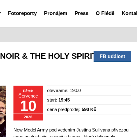
y
Fotoreporty
Pronájem
Press
O Flédě
Konta
NOIR & THE HOLY SPIRIT
FB událost
otevíráme: 19:00
Pátek
Červenec
start:
19:45
10
cena předprodej:
590 Kč
2026
New Model Army pod vedením Justina Sullivana přivezou
svou neutuchající energii a hymny, které definovaly