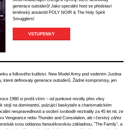
generace outsiderů! Jako speciální host se představí
brněnský ansámbl POLY NOIR & The Holy Spirit
Smugglers!
VSTUPENKY
unku a folkového kutilství. New Model Army pod vedením Justina
y, které definovaly generace outsiderů. Žádné kompromisy, jen
roce 1980 si prošli vším – od punkové revolty přes vlivy
k stojí na dominantní, pulzující baskytaře a charismatickém
ciální nespravedlnosti a osobní svobodě neztratily za 45 let nic ze
jako Vengeance nebo Thunder and Consolation, ale i čerstvý zářez
 proslulá svou oddanou fanouškovskou základnou, "The Family", a