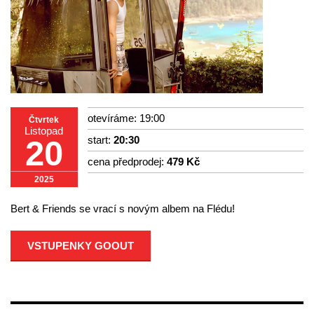
otevíráme: 19:00
Čtvrtek
Listopad
start:
20:30
20
cena předprodej:
479 Kč
2025
Bert & Friends se vrací s novým albem na Flédu!
VSTUPENKY GOOUT