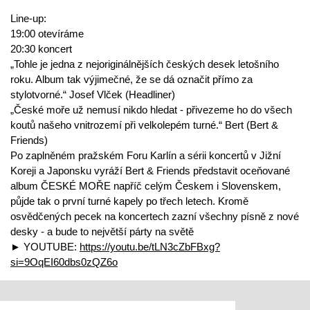
Line-up:
19:00 otevíráme
20:30 koncert
„Tohle je jedna z nejoriginálnějších českých desek letošního
roku. Album tak výjimečné, že se dá označit přímo za
stylotvorné.“ Josef Vlček (Headliner)
„České moře už nemusí nikdo hledat - přivezeme ho do všech
koutů našeho vnitrozemí při velkolepém turné.“ Bert (Bert &
Friends)
Po zaplněném pražském Foru Karlín a sérii koncertů v Jižní
Koreji a Japonsku vyráží Bert & Friends představit oceňované
album ČESKÉ MOŘE napříč celým Českem i Slovenskem,
půjde tak o první turné kapely po třech letech. Kromě
osvědčených pecek na koncertech zazní všechny písně z nové
desky - a bude to největší párty na světě
► YOUTUBE:
https://youtu.be/tLN3cZbFBxg?
si=9OqEI60dbs0zQZ6o