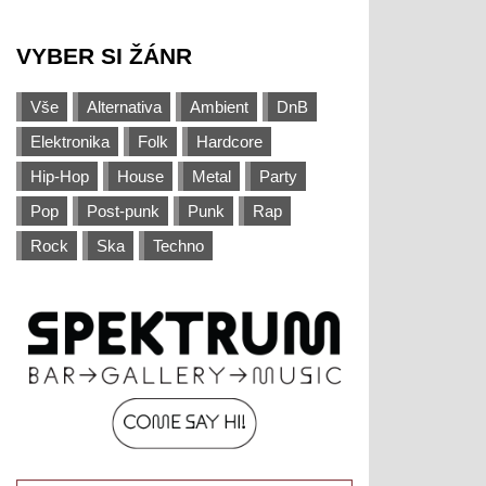
VYBER SI ŽÁNR
Vše
Alternativa
Ambient
DnB
Elektronika
Folk
Hardcore
Hip-Hop
House
Metal
Party
Pop
Post-punk
Punk
Rap
Rock
Ska
Techno