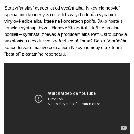
Sto zvířat slaví dvacet let od vydání alba „Nikdy nic nebylo“
speciálními koncerty za účasti bývalých členů a vydáním
vinylové edice alba, které na koncertech pokřtí. Jako hosté s
kapelou vystoupí bývalí členové Sto zvířat, kteří se na albu
podíleli – kytarista, zpěvák a producent alba Petr Ostrouchov a
saxofonista a exkluzivní zvířecí textař Tomáš Belko. V průběhu
koncertů zazní naživo celé album Nikdy nic nebylo a k tomu
"best of" z ostatního repertoáru.