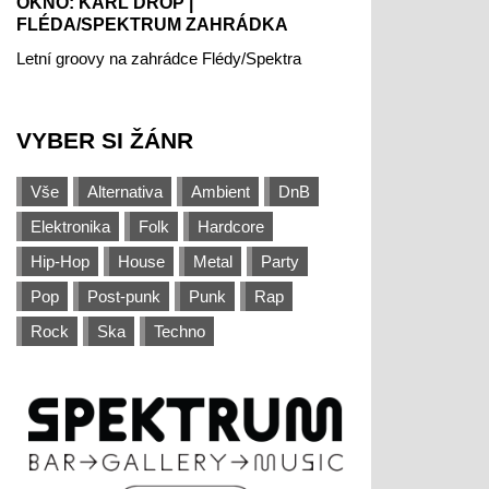
OKNO: KARL DROP |
FLÉDA/SPEKTRUM ZAHRÁDKA
Letní groovy na zahrádce Flédy/Spektra
VYBER SI ŽÁNR
Vše
Alternativa
Ambient
DnB
Elektronika
Folk
Hardcore
Hip-Hop
House
Metal
Party
Pop
Post-punk
Punk
Rap
Rock
Ska
Techno