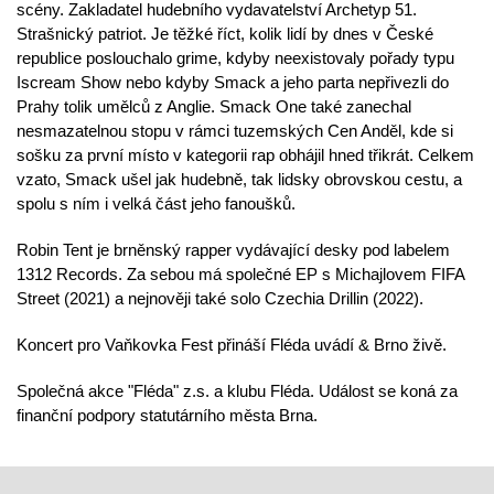
scény. Zakladatel hudebního vydavatelství Archetyp 51.
Strašnický patriot. Je těžké říct, kolik lidí by dnes v České
republice poslouchalo grime, kdyby neexistovaly pořady typu
Iscream Show nebo kdyby Smack a jeho parta nepřivezli do
Prahy tolik umělců z Anglie. Smack One také zanechal
nesmazatelnou stopu v rámci tuzemských Cen Anděl, kde si
sošku za první místo v kategorii rap obhájil hned třikrát. Celkem
vzato, Smack ušel jak hudebně, tak lidsky obrovskou cestu, a
spolu s ním i velká část jeho fanoušků.
Robin
Tent
je brněnský rapper vydávající desky pod labelem
1312 Records. Za sebou má společné EP s Michajlovem FIFA
Street (2021) a nejnověji také solo Czechia Drillin (2022).
Koncert pro Vaňkovka Fest přináší Fléda uvádí & Brno živě.
Společná akce "Fléda" z.s. a klubu Fléda. Událost se koná za
finanční podpory statutárního města Brna.