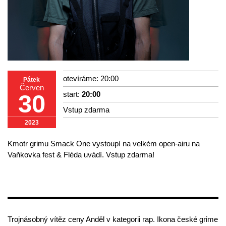
otevíráme: 20:00
Pátek
Červen
start:
20:00
30
Vstup zdarma
2023
Kmotr grimu Smack One vystoupí na velkém open-airu na
Vaňkovka fest & Fléda uvádí. Vstup zdarma!
Trojnásobný vítěz ceny Anděl v kategorii rap. Ikona české grime