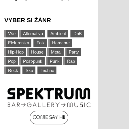
VYBER SI ŽÁNR
Vše
Alternativa
Ambient
DnB
Elektronika
Folk
Hardcore
Hip-Hop
House
Metal
Party
Pop
Post-punk
Punk
Rap
Rock
Ska
Techno