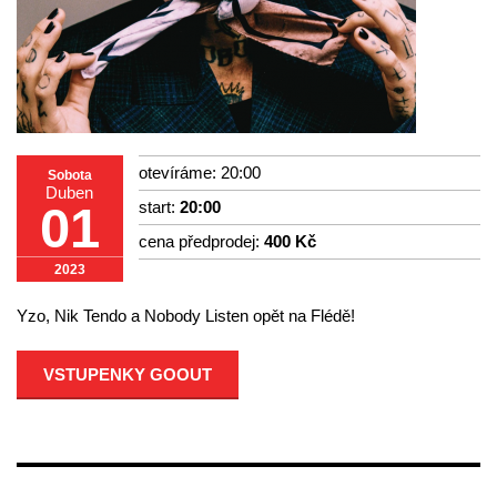
otevíráme: 20:00
Sobota
Duben
start:
20:00
01
cena předprodej:
400 Kč
2023
Yzo, Nik Tendo a Nobody Listen opět na Flédě!
VSTUPENKY GOOUT