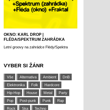
OKNO: KARL DROP |
FLÉDA/SPEKTRUM ZAHRÁDKA
Letní groovy na zahrádce Flédy/Spektra
VYBER SI ŽÁNR
Vše
Alternativa
Ambient
DnB
Elektronika
Folk
Hardcore
Hip-Hop
House
Metal
Party
Pop
Post-punk
Punk
Rap
Rock
Ska
Techno