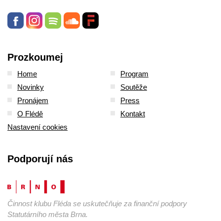
Prozkoumej
Home
Program
Novinky
Soutěže
Pronájem
Press
O Flédě
Kontakt
Nastavení cookies
Podporují nás
Činnost klubu Fléda se uskutečňuje za finanční podpory
Statutárního města Brna.