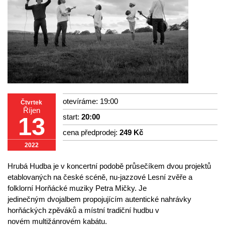
otevíráme: 19:00
Čtvrtek
Říjen
start:
20:00
13
cena předprodej:
249 Kč
2022
Hrubá Hudba je v koncertní podobě průsečíkem dvou projektů
etablovaných na české scéně, nu-jazzové Lesní zvěře a
folklorní Horňácké muziky Petra Mičky. Je
jedinečným dvojalbem propojujícím autentické nahrávky
horňáckých zpěváků a místní tradiční hudbu v
novém multižánrovém kabátu.