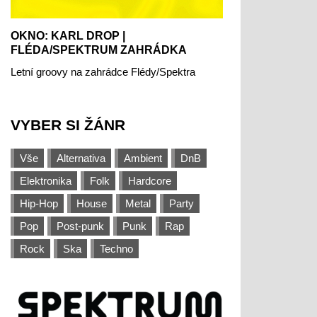
OKNO: KARL DROP |
FLÉDA/SPEKTRUM ZAHRÁDKA
Letní groovy na zahrádce Flédy/Spektra
VYBER SI ŽÁNR
Vše
Alternativa
Ambient
DnB
Elektronika
Folk
Hardcore
Hip-Hop
House
Metal
Party
Pop
Post-punk
Punk
Rap
Rock
Ska
Techno