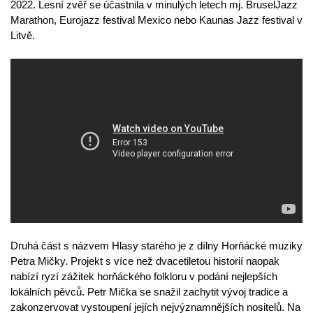
2022. Lesní zvěř se účastnila v minulých letech mj. BruselJazz
Marathon, Eurojazz festival Mexico nebo Kaunas Jazz festival v
Litvě.
Druhá část s názvem Hlasy starého je z dílny Horňácké muziky
Petra Mičky. Projekt s více než dvacetiletou historií naopak
nabízí ryzí zážitek horňáckého folkloru v podání nejlepších
lokálních pěvců. Petr Mička se snažil zachytit vývoj tradice a
zakonzervovat vystoupení jejích nejvýznamnějších nositelů. Na