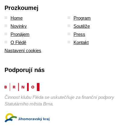
Prozkoumej
Home
Program
Novinky
Soutěže
Pronájem
Press
O Flédě
Kontakt
Nastavení cookies
Podporují nás
Činnost klubu Fléda se uskutečňuje za finanční podpory
Statutárního města Brna.