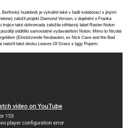
erlínský hudebník je vytvářel také v řadě kolaborací s jinými
one) založil projekt Diamond Version, v doplnění o Franka
ato trojice také dohromady založila věhlasný label Raster-Noton
 později oddělilo samostatné vydavatelství Noton. Mimo to Nicolai
rgeldem (Einstürzende Neubauten, ex Nick Cave and the Bad
lai natočil také desku Leaves Of Grass s Iggy Popem.