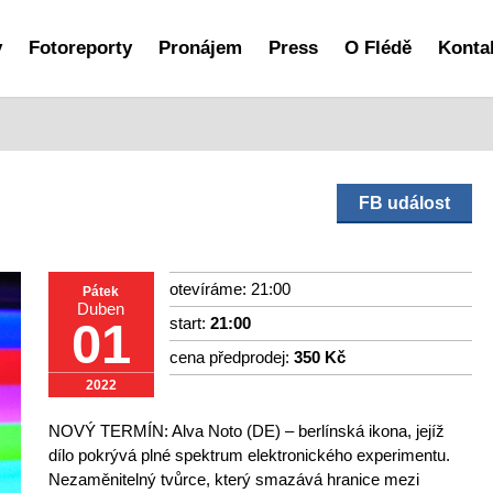
y
Fotoreporty
Pronájem
Press
O Flédě
Konta
FB událost
otevíráme: 21:00
Pátek
Duben
start:
21:00
01
cena předprodej:
350 Kč
2022
NOVÝ TERMÍN: Alva Noto (DE) – berlínská ikona, jejíž
dílo pokrývá plné spektrum elektronického experimentu.
Nezaměnitelný tvůrce, který smazává hranice mezi