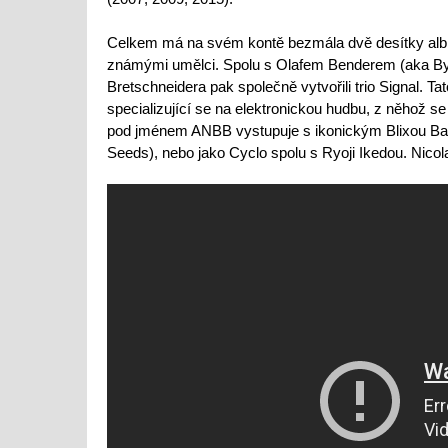
Celkem má na svém kontě bezmála dvě desítky alb. B
známými umělci. Spolu s Olafem Benderem (aka Byet
Bretschneidera pak společně vytvořili trio Signal. T
specializující se na elektronickou hudbu, z něhož se
pod jménem ANBB vystupuje s ikonickým Blixou Ba
Seeds), nebo jako Cyclo spolu s Ryoji Ikedou. Nico