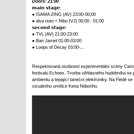
Doors: 21:00
𝗺𝗮𝗶𝗻 𝘀𝘁𝗮𝗴𝗲:
● ISAMA ZING (AV) 23:00-00:00
● alva noto + Nibo (VJ) 00:00 - 01:00
𝘀𝗲𝗰𝗼𝗻𝗱 𝘀𝘁𝗮𝗴𝗲:
● TVL (AV) 21:00-23:00
● Ban Jarnet 01:00-03:00
● Loops of Decay 03:00-...
Respektovaná osobnost experimentální scény Carste
festivalu Echoes. Tvorba věhlasného hudebníka se
ambientu a tepající taneční elektroniky. Na Flédě s
vizuálního umělce Kena Niiboriho.