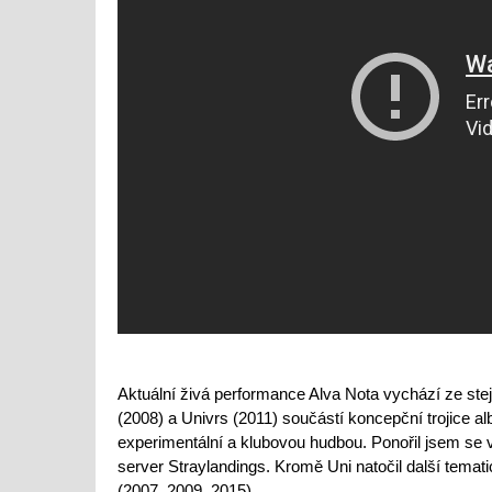
Aktuální živá performance Alva Nota vychází ze ste
(2008) a Univrs (2011) součástí koncepční trojice a
experimentální a klubovou hudbou. Ponořil jsem se v
server Straylandings. Kromě Uni natočil další tema
(2007, 2009, 2015).