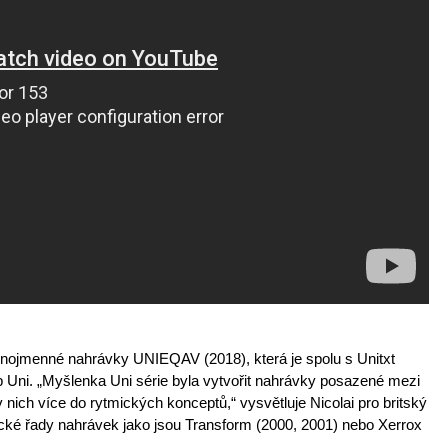
jnojmenné nahrávky UNIEQAV (2018), která je spolu s Unitxt
lb Uni. „Myšlenka Uni série byla vytvořit nahrávky posazené mezi
 nich více do rytmických konceptů,“ vysvětluje Nicolai pro britský
tické řady nahrávek jako jsou Transform (2000, 2001) nebo Xerrox