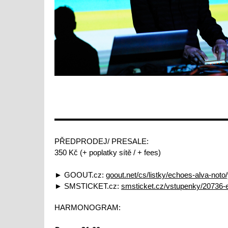
PŘEDPRODEJ/ PRESALE:
350 Kč (+ poplatky sítě / + fees)
► GOOUT.cz:
goout.net/cs/listky/echoes-alva-noto/
► SMSTICKET.cz:
smsticket.cz/vstupenky/20736-e
HARMONOGRAM: