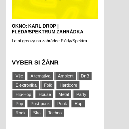
OKNO: KARL DROP |
FLÉDA/SPEKTRUM ZAHRÁDKA
Letní groovy na zahrádce Flédy/Spektra
VYBER SI ŽÁNR
Vše
Alternativa
Ambient
DnB
Elektronika
Folk
Hardcore
Hip-Hop
House
Metal
Party
Pop
Post-punk
Punk
Rap
Rock
Ska
Techno