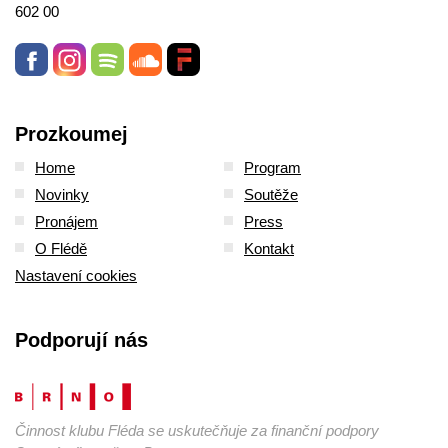
602 00
Prozkoumej
Home
Program
Novinky
Soutěže
Pronájem
Press
O Flédě
Kontakt
Nastavení cookies
Podporují nás
Činnost klubu Fléda se uskutečňuje za finanční podpory