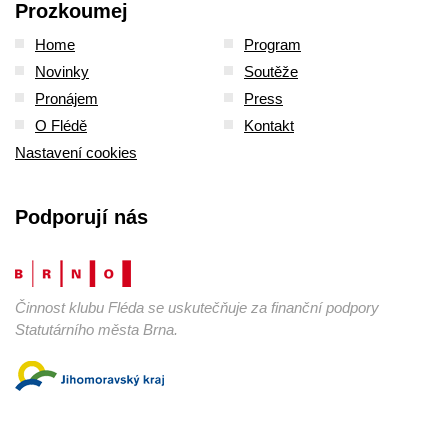
Prozkoumej
Home
Program
Novinky
Soutěže
Pronájem
Press
O Flédě
Kontakt
Nastavení cookies
Podporují nás
Činnost klubu Fléda se uskutečňuje za finanční podpory
Statutárního města Brna.