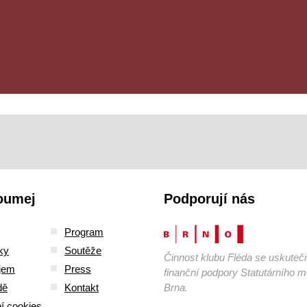
oumej
Podporují nás
Program
ky
Soutěže
Činnost klubu Fléda se uskuteč
jem
Press
finanční podpory Statutárního 
dě
Kontakt
Brna.
í cookies