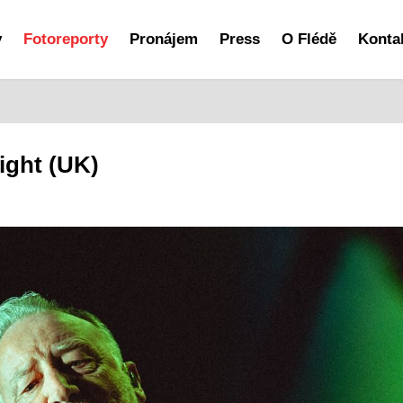
y
Fotoreporty
Pronájem
Press
O Flédě
Konta
ight (UK)