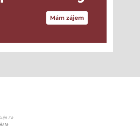
ňuje za
města