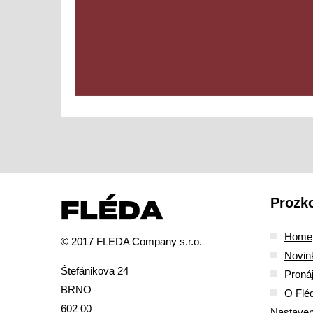
Prozk
Home
© 2017 FLEDA Company s.r.o.
Novin
Štefánikova 24
Proná
BRNO
O Flé
602 00
Nastaven