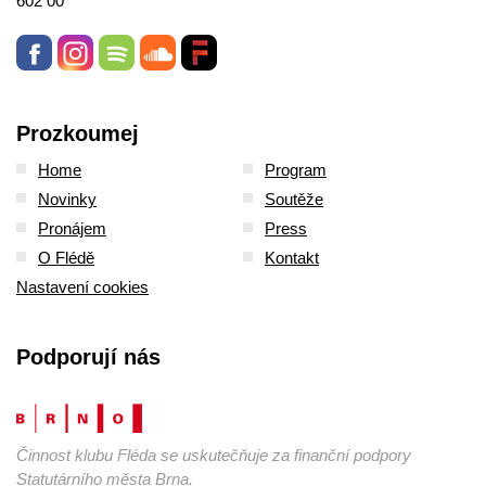
602 00
Prozkoumej
Home
Program
Novinky
Soutěže
Pronájem
Press
O Flédě
Kontakt
Nastavení cookies
Podporují nás
Činnost klubu Fléda se uskutečňuje za finanční podpory
Statutárního města Brna.