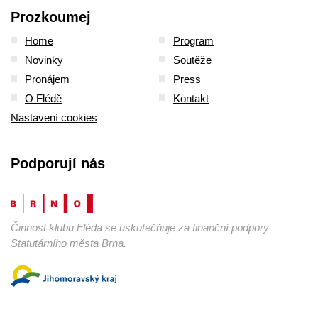
Prozkoumej
Home
Program
Novinky
Soutěže
Pronájem
Press
O Flédě
Kontakt
Nastavení cookies
Podporují nás
Činnost klubu Fléda se uskutečňuje za finanční podpory
Statutárního města Brna.