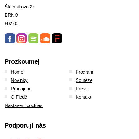
Štefánikova 24
BRNO
602 00
Prozkoumej
Home
Program
Novinky
Soutěže
Pronájem
Press
O Flédě
Kontakt
Nastavení cookies
Podporují nás