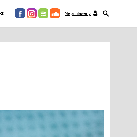
HLEDAT
kt
Nepřihlášený