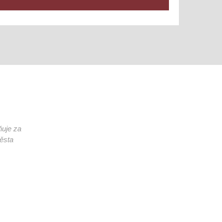
ňuje za
města