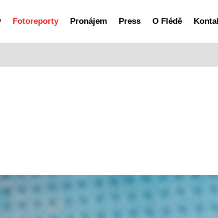
y
Fotoreporty
Pronájem
Press
O Flédě
Konta