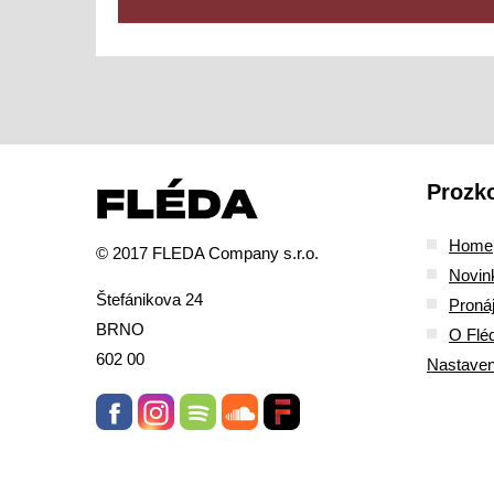
Prozk
Home
© 2017 FLEDA Company s.r.o.
Novin
Štefánikova 24
Proná
BRNO
O Flé
602 00
Nastaven