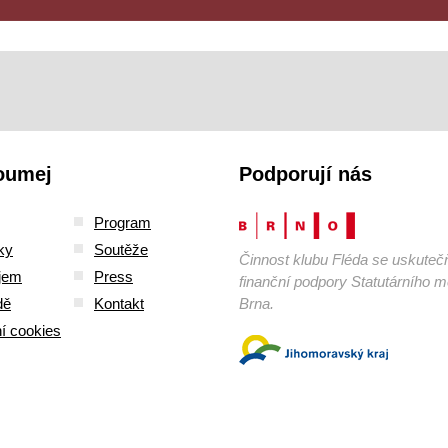
oumej
Podporují nás
Program
ky
Soutěže
Činnost klubu Fléda se uskuteč
jem
Press
finanční podpory Statutárního 
dě
Kontakt
Brna.
í cookies